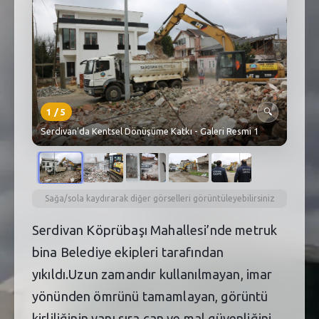
SEBİK
E
NÖBETÇI ECZANELER
SABSIS - AFET
TRAFIKPARK
1
/
5
🔍
Serdivan’da Kentsel Dönüşüme Katkı - Galeri Resmi 1
KÜREK
PARKLAR
PAZAR YERLERI
Sağa/sola kaydırarak diğer görselleri görüntüleyebilirsiniz
Serdivan Köprübaşı Mahallesi’nde metruk
ATIK YÖNETIM
bina Belediye ekipleri tarafından
PLANETARYUM
yıkıldı.Uzun zamandır kullanılmayan, imar
yönünden ömrünü tamamlayan, görüntü
kirliliğinin yanı sıra can ve mal güvenliğini