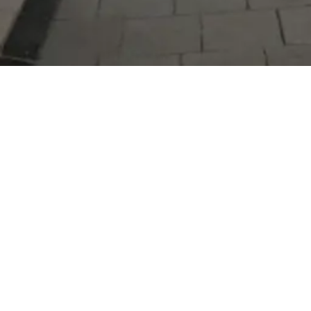
Serdivan Belediyesi
Arabacıalanı Mah. No: 328, Serdivan /
Sakarya
Tel:
444 54 50
E-posta:
info@serdivan.bel.tr
Hizmetlerimizi daha kolay kullanmak için mobil
uygulamalarımızı indirin.