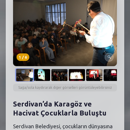
SEBİK
E
NÖBETÇI ECZANELER
SABSIS - AFET
TRAFIKPARK
KÜREK
1
/
6
🔍
PARKLAR
PAZAR YERLERI
Sağa/sola kaydırarak diğer görselleri görüntüleyebilirsiniz
ATIK YÖNETIM
Serdivan’da Karagöz ve
PLANETARYUM
Hacivat Çocuklarla Buluştu
Serdivan Belediyesi, çocukların dünyasına