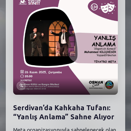
SEBİK
E
NÖBETÇI ECZANELER
SABSIS - AFET
TRAFIKPARK
KÜREK
PARKLAR
PAZAR YERLERI
🔍
ATIK YÖNETIM
Serdivan’da Kahkaha Tufanı:
PLANETARYUM
“Yanlış Anlama” Sahne Alıyor
Meta organizasyonuyla sahnelenecek olan