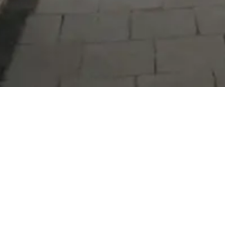
Serdivan Belediyesi
Arabacıalanı Mah. No: 328, Serdivan /
Sakarya
Tel:
444 54 50
E-posta:
info@serdivan.bel.tr