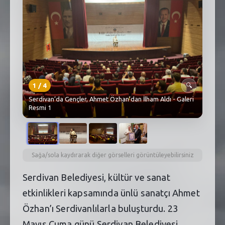
SEBİK
E
NÖBETÇI ECZANELER
SABSIS - AFET
TRAFIKPARK
1
/
4
🔍
KÜREK
Serdivan’da Gençler, Ahmet Özhan’dan İlham Aldı - Galeri
Resmi 1
PARKLAR
PAZAR YERLERI
Sağa/sola kaydırarak diğer görselleri görüntüleyebilirsiniz
ATIK YÖNETIM
Serdivan Belediyesi, kültür ve sanat
PLANETARYUM
etkinlikleri kapsamında ünlü sanatçı Ahmet
Özhan’ı Serdivanlılarla buluşturdu. 23
Mayıs Cuma günü Serdivan Belediyesi