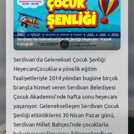
SEBİK
E
NÖBETÇI ECZANELER
SABSIS - AFET
🔍
Serdivan’da Geleneksel Çocuk Şenliği Heyecanı - Kapak
TRAFIKPARK
Fotoğrafı
KÜREK
Serdivan’da Geleneksel Çocuk Şenliği
HeyecanıÇocuklara yönelik eğitim
PARKLAR
faaliyetleriyle 2014 yılından bugüne birçok
PAZAR YERLERI
branşta hizmet veren Serdivan Belediyesi
Çocuk Akademisi’nde hafta sonu heyecanı
ATIK YÖNETIM
yaşanıyor. Gelenekselleşen Serdivan Çocuk
PLANETARYUM
Şenliği etkinliklerini 30 Nisan Pazar günü,
Serdivan Millet Bahçesi’nde çocuklarla
buluşturuyor.Doyasıya EğlenceSerdivan