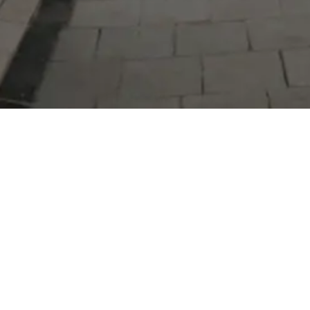
Serdivan Belediyesi
Arabacıalanı Mah. No: 328, Serdivan /
Sakarya
Tel:
444 54 50
E-posta:
info@serdivan.bel.tr