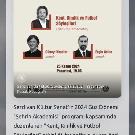
SEBİK
E
NÖBETÇI ECZANELER
SABSIS - AFET
TRAFIKPARK
KÜREK
PARKLAR
🔍
PAZAR YERLERI
Serdivan'da Futbol Söyleşileri Heyecanı Yaşanacak -
Kapak Fotoğrafı
ATIK YÖNETIM
Serdivan Kültür Sanat'ın 2024 Güz Dönemi
PLANETARYUM
"Şehrin Akademisi" programı kapsamında
düzenlenen "Kent, Kimlik ve Futbol