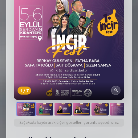
SEBİK
E
NÖBETÇI ECZANELER
SABSIS - AFET
TRAFIKPARK
KÜREK
PARKLAR
PAZAR YERLERI
1
/
7
🔍
ATIK YÖNETIM
PLANETARYUM
Sağa/sola kaydırarak diğer görselleri görüntüleyebilirsiniz