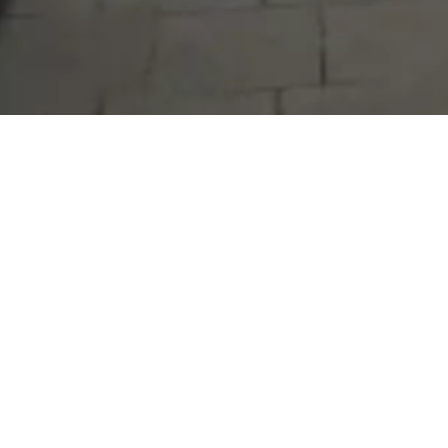
Serdivan Belediyesi
Arabacıalanı Mah. No: 328, Serdivan /
Sakarya
Tel:
444 54 50
E-posta:
info@serdivan.bel.tr
Hizmetlerimizi daha kolay kullanmak için mobil
uygulamalarımızı indirin.