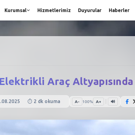
Kurumsal
Hizmetlerimiz
Duyurular
Haberler
 Elektrikli Araç Altyapısınd
.08.2025
⏱️
2
dk okuma
A-
100
%
A+
🔊