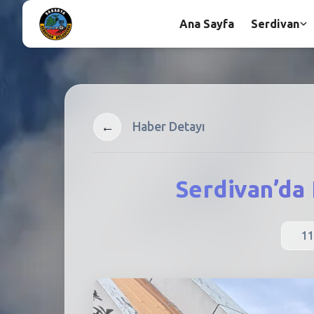
Ana Sayfa
Serdivan
←
Haber Detayı
Serdivan’da
11