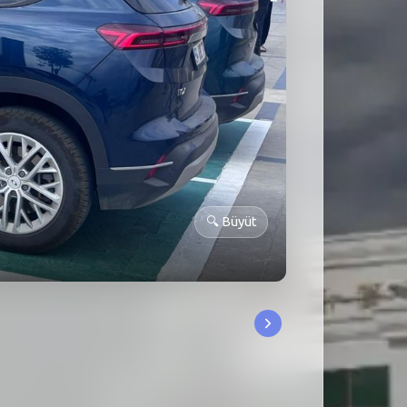
🔍
Büyüt