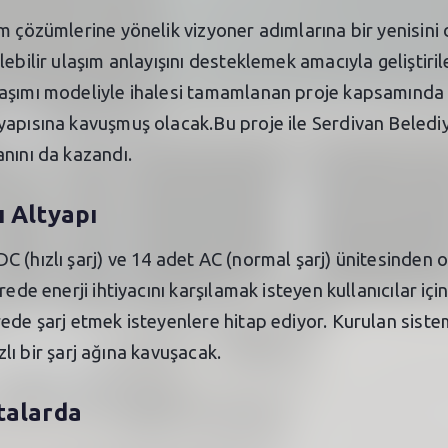
 çözümlerine yönelik vizyoner adımlarına bir yenisini d
ebilir ulaşım anlayışını desteklemek amacıyla geliştirile
aşımı modeliyle ihalesi tamamlanan proje kapsamında o
apısına kavuşmuş olacak.Bu proje ile Serdivan Belediyes
nını da kazandı.
ı Altyapı
 (hızlı şarj) ve 14 adet AC (normal şarj) ünitesinden o
ede enerji ihtiyacını karşılamak isteyen kullanıcılar içi
ede şarj etmek isteyenlere hitap ediyor. Kurulan sistem 
ızlı bir şarj ağına kavuşacak.
talarda