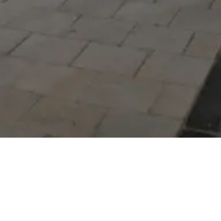
Serdivan Belediyesi
Arabacıalanı Mah. No: 328,
Serdivan / Sakarya
Tel:
444 54 50
E-posta:
info@serdivan.bel.tr