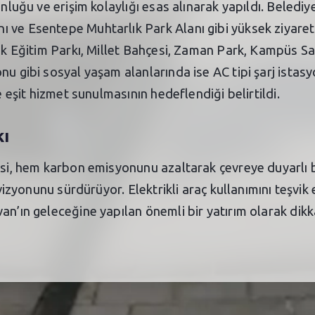
unluğu ve erişim kolaylığı esas alınarak yapıldı. Beled
ve Esentepe Muhtarlık Park Alanı gibi yüksek ziyaretçi 
afik Eğitim Parkı, Millet Bahçesi, Zaman Park, Kampüs
nu gibi sosyal yaşam alanlarında ise AC tipi şarj istasy
e eşit hizmet sunulmasının hedeflendiği belirtildi.
kı
esi, hem karbon emisyonunu azaltarak çevreye duyarlı b
 vizyonunu sürdürüyor. Elektrikli araç kullanımını teşvik 
an’ın geleceğine yapılan önemli bir yatırım olarak dikk