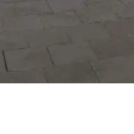
Hizmetlerimizi daha kolay kullanmak
için mobil uygulamalarımızı indirin.