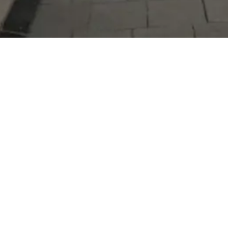
Serdivan Belediyesi
Arabacıalanı Mah. No: 328, Serdivan /
Sakarya
Tel:
444 54 50
E-posta:
info@serdivan.bel.tr
Hizmetlerimizi daha kolay kullanmak için mobil
uygulamalarımızı indirin.