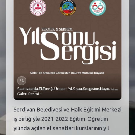
SEBİK
E
NÖBETÇI ECZANELER
SABSIS - AFET
TRAFIKPARK
KÜREK
PARKLAR
🔍
PAZAR YERLERI
Serdivan’da El Emeği Ürünler Yıl Sonu Sergisine Hazır -
Galeri Resmi 1
ATIK YÖNETIM
Serdivan Belediyesi ve Halk Eğitimi Merkezi
PLANETARYUM
iş birliğiyle 2021-2022 Eğitim-Öğretim
yılında açılan el sanatları kurslarının yıl