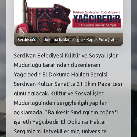
SEBİK
E
NÖBETÇI ECZANELER
SABSIS - AFET
🔍
Serdivan’da el dokuma halıları sergisi - Kapak Fotoğrafı
TRAFIKPARK
Serdivan Belediyesi Kültür ve Sosyal İşler
KÜREK
Müdürlüğü tarafından düzenlenen
PARKLAR
Yağcıbedir El Dokuma Halıları Sergisi,
Serdivan Kültür Sanat’ta 21 Ekim Pazartesi
PAZAR YERLERI
günü açılacak. Kültür ve Sosyal İşler
ATIK YÖNETIM
Müdürlüğü’nden sergiyle ilgili yapılan
açıklamada, ‘’Balıkesir Sındırgı’nın coğrafi
PLANETARYUM
işaretli Yağcıbedir El Dokuma Halıları
Sergimiz milletvekillerimiz, üniversite