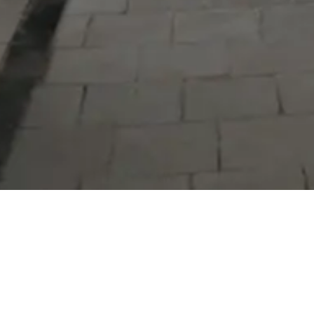
Serdivan Belediyesi
Arabacıalanı Mah. No: 328, Serdivan /