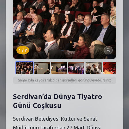
SEBİK
E
NÖBETÇI ECZANELER
SABSIS - AFET
TRAFIKPARK
1
/
7
🔍
KÜREK
PARKLAR
PAZAR YERLERI
Sağa/sola kaydırarak diğer görselleri görüntüleyebilirsiniz
ATIK YÖNETIM
Serdivan’da Dünya Tiyatro
Günü Coşkusu
PLANETARYUM
Serdivan Belediyesi Kültür ve Sanat
Müdürlüğü tarafından 27 Mart Dünya