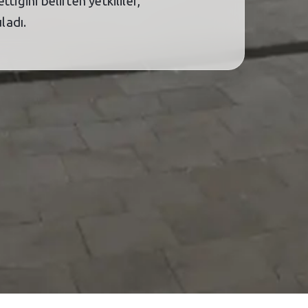
tiğini belirten yetkililer,
ladı.