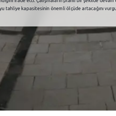
ığını ifade etti. Çalışmaların planlı bir şekilde devam et
 tahliye kapasitesinin önemli ölçüde artacağını vurgu