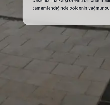
baskınlarına karşı önemli bir önlem alınd
tamamlandığında bölgenin yağmur suyu