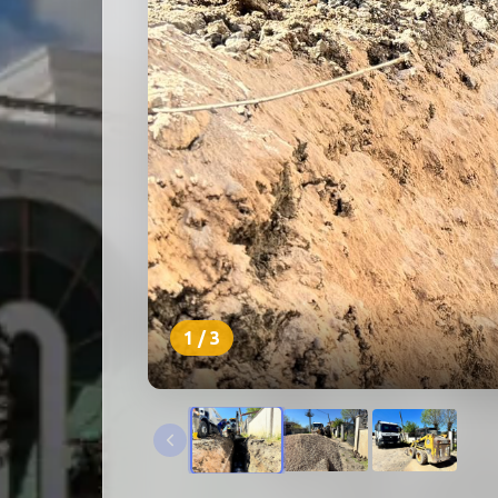
1
/
3