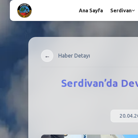
Ana Sayfa
Serdivan
←
Haber Detayı
Serdivan’da Dev
20.04.2