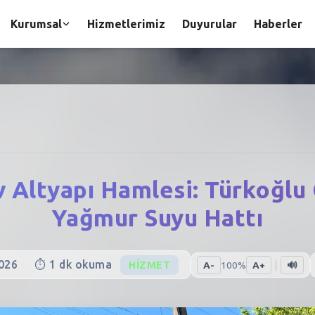
Kurumsal
Hizmetlerimiz
Duyurular
Haberler
 Altyapı Hamlesi: Türkoğlu
Yağmur Suyu Hattı
026
⏱️
1
dk okuma
HIZMET
A-
100
%
A+
🔊