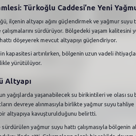
amlesi: Türkoğlu Caddesi’ne Yeni Yağm
ğü, ilçenin altyapı ağını güçlendirmek ve yağmur suyu 
 çalışmalarını sürdürüyor. Bölgedeki yaşam kalitesini 
attı döşeyerek mevcut altyapıyı güçlendiriyor.
kapasitesi artırılırken, bölgenin uzun vadeli ihtiyaçlar
likle yürütülüyor.
ü Altyapı
un yağışlarda yaşanabilecek su birikintileri ve olası 
atların devreye alınmasıyla birlikte yağmur suyu tahliye 
bir altyapıya kavuşturulduğunu belirtti.
 sürdürülen yağmur suyu hattı çalışmasıyla bölgenin alt