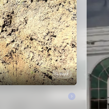
🔍
Büyüt