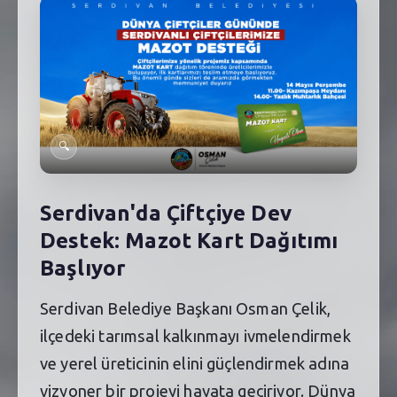
SEBİK
E
NÖBETÇI ECZANELER
SABSIS - AFET
TRAFIKPARK
🔍
KÜREK
PARKLAR
Serdivan'da Çiftçiye Dev
Destek: Mazot Kart Dağıtımı
PAZAR YERLERI
Başlıyor
ATIK YÖNETIM
Serdivan Belediye Başkanı Osman Çelik,
PLANETARYUM
ilçedeki tarımsal kalkınmayı ivmelendirmek
ve yerel üreticinin elini güçlendirmek adına
vizyoner bir projeyi hayata geçiriyor. Dünya