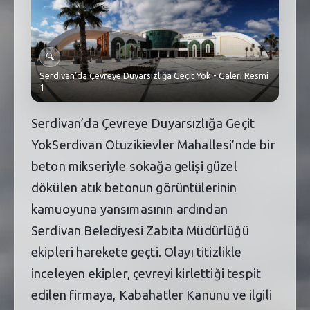
SEBİK
E
NÖBETÇI ECZANELER
🔍
SABSIS - AFET
Serdivan’da Çevreye Duyarsızlığa Geçit Yok - Galeri Resmi
1
TRAFIKPARK
Serdivan’da Çevreye Duyarsızlığa Geçit
KÜREK
YokSerdivan Otuzikievler Mahallesi’nde bir
PARKLAR
beton mikseriyle sokağa gelişi güzel
dökülen atık betonun görüntülerinin
PAZAR YERLERI
kamuoyuna yansımasının ardından
ATIK YÖNETIM
Serdivan Belediyesi Zabıta Müdürlüğü
ekipleri harekete geçti. Olayı titizlikle
PLANETARYUM
inceleyen ekipler, çevreyi kirlettiği tespit
edilen firmaya, Kabahatler Kanunu ve ilgili