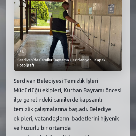
SEBİK
E
NÖBETÇI ECZANELER
SABSIS - AFET
TRAFIKPARK
🔍
KÜREK
Serdivan’da Camiler Bayrama Hazırlanıyor - Kapak
Fotoğrafı
PARKLAR
Serdivan Belediyesi Temizlik İşleri
PAZAR YERLERI
Müdürlüğü ekipleri, Kurban Bayramı öncesi
ATIK YÖNETIM
ilçe genelindeki camilerde kapsamlı
temizlik çalışmalarına başladı. Belediye
PLANETARYUM
ekipleri, vatandaşların ibadetlerini hijyenik
ve huzurlu bir ortamda