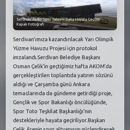
SEBİK
🔍
E
NÖBETÇI ECZANELER
Serdivan’da Bir Spor Yatırımı Daha Hayata Geçiyor -
Kapak Fotoğrafı
SABSIS - AFET
Serdivan’ımıza kazandırılacak Yarı Olimpik
TRAFIKPARK
Yüzme Havuzu Projesi için protokol
KÜREK
imzalandı.Serdivan Belediye Başkanı
Osman Çelik’in geçtiğimiz hafta AKOM’da
PARKLAR
gerçekleştirilen toplantıda yatırım sözünü
PAZAR YERLERI
aldığı ve Çarşamba günü Ankara
temaslarında da gündeme getirdiği proje,
ATIK YÖNETIM
Gençlik ve Spor Bakanlığı öncülüğünde,
PLANETARYUM
Spor Toto Teşkilat Başkanlığı’nın
destekleriyle hayata geçiriliyor.Başkan
Çelik, ilçenin spor altyapısını güçlendirecek