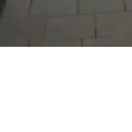
Serdivan Belediyesi
Arabacıalanı Mah. No: 328, Serdivan /
Sakarya
Tel:
444 54 50
E-posta:
info@serdivan.bel.tr