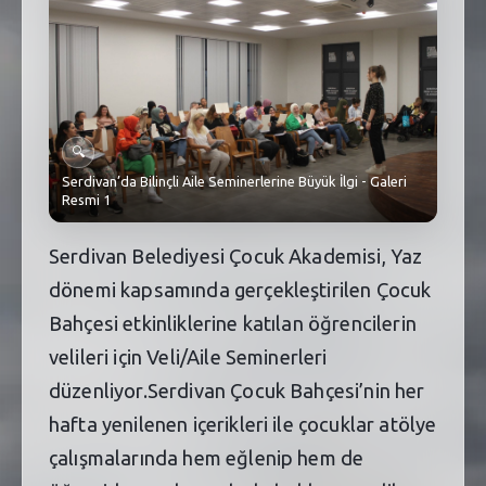
SEBİK
E
NÖBETÇI ECZANELER
SABSIS - AFET
🔍
TRAFIKPARK
Serdivan’da Bilinçli Aile Seminerlerine Büyük İlgi - Galeri
Resmi 1
KÜREK
Serdivan Belediyesi Çocuk Akademisi, Yaz
PARKLAR
dönemi kapsamında gerçekleştirilen Çocuk
PAZAR YERLERI
Bahçesi etkinliklerine katılan öğrencilerin
ATIK YÖNETIM
velileri için Veli/Aile Seminerleri
düzenliyor.Serdivan Çocuk Bahçesi’nin her
PLANETARYUM
hafta yenilenen içerikleri ile çocuklar atölye
çalışmalarında hem eğlenip hem de