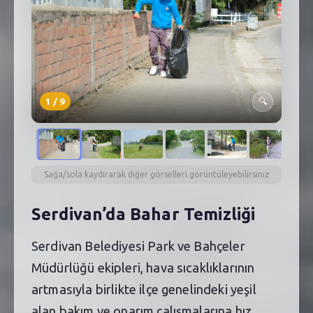
SEBİK
E
NÖBETÇI ECZANELER
SABSIS - AFET
1
/
9
🔍
TRAFIKPARK
KÜREK
PARKLAR
Sağa/sola kaydırarak diğer görselleri görüntüleyebilirsiniz
PAZAR YERLERI
Serdivan’da Bahar Temizliği
ATIK YÖNETIM
Serdivan Belediyesi Park ve Bahçeler
PLANETARYUM
Müdürlüğü ekipleri, hava sıcaklıklarının
artmasıyla birlikte ilçe genelindeki yeşil
alan bakım ve onarım çalışmalarına hız