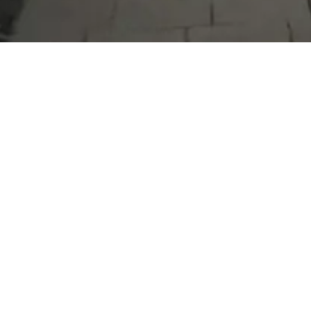
Serdivan Belediyesi
Arabacıalanı Mah. No: 328, Serdivan /
Sakarya
Tel:
444 54 50
E-posta:
info@serdivan.bel.tr
Hizmetlerimizi daha kolay kullanmak için mobil
uygulamalarımızı indirin.