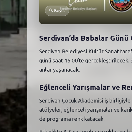
🔍
Büyüt
Serdivan’da Babalar Günü 
Serdivan Belediyesi Kültür Sanat tar
günü saat 15.00’te gerçekleştirilecek. 
anlar yaşanacak.
Eğlenceli Yarışmalar ve Ren
Serdivan Çocuk Akademisi iş birliğiyle
atölyeler, eğlenceli yarışmalar ve karika
de programa renk katacak.
Etkinlikte 3-5 yaş grubu çocuklar ve ba