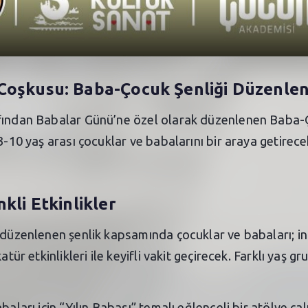
Coşkusu: Baba-Çocuk Şenliği Düzenlen
afından Babalar Günü’ne özel olarak düzenlenen Baba-
3-10 yaş arası çocuklar ve babalarını bir araya getirec
kli Etkinlikler
 düzenlenen şenlik kapsamında çocuklar ve babaları; int
tür etkinlikleri ile keyifli vakit geçirecek. Farklı yaş g
baları için “Yılın Babası” temalı eğlenceli bir atölye ç