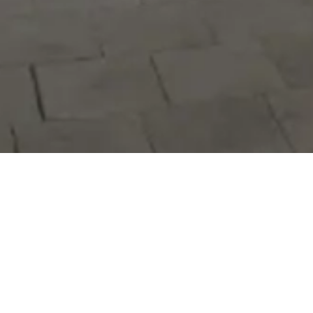
Hizmetlerimizi daha kolay kullanmak
için mobil uygulamalarımızı indirin.