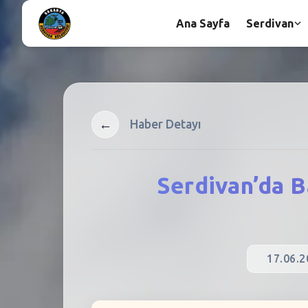
Ana Sayfa
Serdivan
←
Haber Detayı
Serdivan’da 
17.06.2