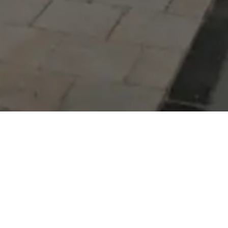
Serdivan Belediyesi
Arabacıalanı Mah. No: 328,
Serdivan / Sakarya
Tel:
444 54 50
E-posta:
info@serdivan.bel.tr