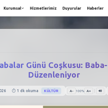
Kurumsal
Hizmetlerimiz
Duyurular
Haberler
Babalar Günü Coşkusu: Baba-
Düzenleniyor
026
⏱️
1
dk okuma
KÜLTÜR
A-
100
%
A+
🔊