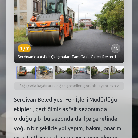
SEBİK
E
NÖBETÇI ECZANELER
SABSIS - AFET
TRAFIKPARK
1
/
7
🔍
Serdivan’da Asfalt Çalışmaları Tam Gaz - Galeri Resmi 1
KÜREK
PARKLAR
PAZAR YERLERI
Sağa/sola kaydırarak diğer görselleri görüntüleyebilirsiniz
Serdivan Belediyesi Fen İşleri Müdürlüğü
ATIK YÖNETIM
ekipleri, geçtiğimiz asfalt sezonunda
PLANETARYUM
olduğu gibi bu sezonda da ilçe genelinde
yoğun bir şekilde yol yapım, bakım, onarım
ve asfaltlama çalışması yürütüyor.Ekipler,