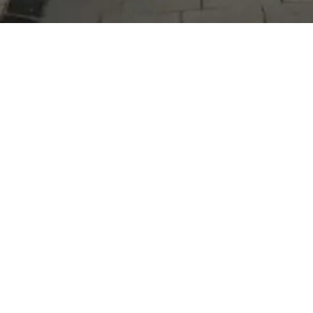
Serdivan Belediyesi
Arabacıalanı Mah. No: 328, Serdivan /
Sakarya
Tel:
444 54 50
E-posta:
info@serdivan.bel.tr
Hizmetlerimizi daha kolay kullanmak için mobil
uygulamalarımızı indirin.