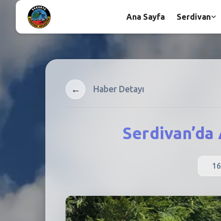
Ana Sayfa
Serdivan
←
Haber Detayı
Serdivan’da 
16