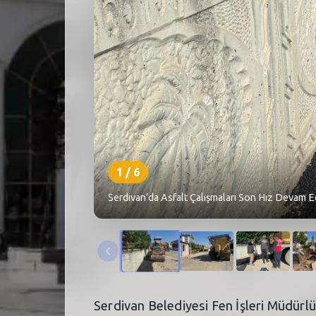
1
/
6
Serdivan’da Asfalt Çalışmaları Son Hız Devam E
Serdivan Belediyesi Fen İşleri Müdürl