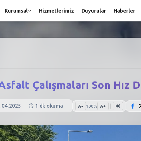
Kurumsal
Hizmetlerimiz
Duyurular
Haberler
Asfalt Çalışmaları Son Hız
.04.2025
⏱️
1
dk okuma
A-
100
%
A+
🔊