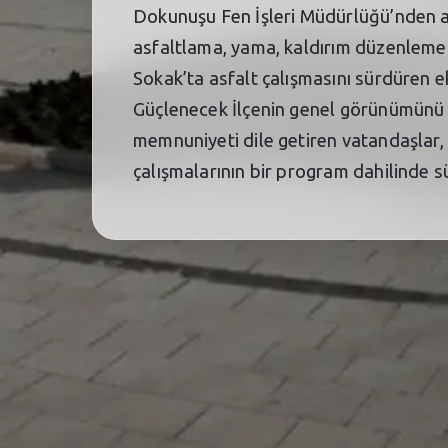
Dokunuşu Fen İşleri Müdürlüğü’nden alı
asfaltlama, yama, kaldırım düzenleme v
Sokak’ta asfalt çalışmasını sürdüren e
Güçlenecek İlçenin genel görünümünü g
memnuniyeti dile getiren vatandaşlar, 
çalışmalarının bir program dahilinde s