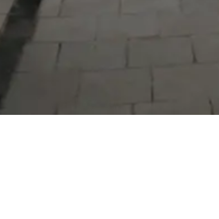
Serdivan Belediyesi
Arabacıalanı Mah. No: 328, Serdivan /
Sakarya
Tel:
444 54 50