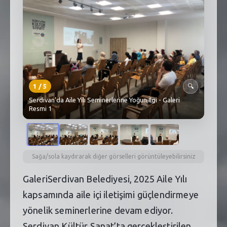
SEBİK
E
NÖBETÇI ECZANELER
SABSIS - AFET
TRAFIKPARK
1
/
5
🔍
KÜREK
Serdivan’da Aile Yılı Seminerlerine Yoğun İlgi - Galeri
Resmi 1
PARKLAR
PAZAR YERLERI
Sağa/sola kaydırarak diğer görselleri görüntüleyebilirsiniz
ATIK YÖNETIM
GaleriSerdivan Belediyesi, 2025 Aile Yılı
PLANETARYUM
kapsamında aile içi iletişimi güçlendirmeye
yönelik seminerlerine devam ediyor.
Serdivan Kültür Sanat’ta gerçekleştirilen