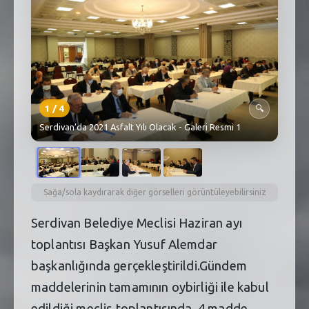
SEBİK
E
NÖBETÇI ECZANELER
SABSIS - AFET
TRAFIKPARK
1
/
4
🔍
Serdivan’da 2021 Asfalt Yılı Olacak - Galeri Resmi 1
KÜREK
PARKLAR
PAZAR YERLERI
Sağa/sola kaydırarak diğer görselleri görüntüleyebilirsiniz
Serdivan Belediye Meclisi Haziran ayı
ATIK YÖNETIM
toplantısı Başkan Yusuf Alemdar
PLANETARYUM
başkanlığında gerçekleştirildi.Gündem
maddelerinin tamamının oybirliği ile kabul
edildiği meclis toplantısında, 4 madde