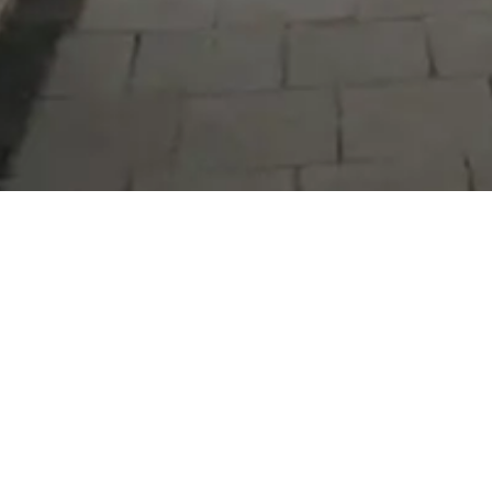
Serdivan Belediyesi
Arabacıalanı Mah. No: 328, Serdivan /
Sakarya
Tel:
444 54 50
E-posta:
info@serdivan.bel.tr