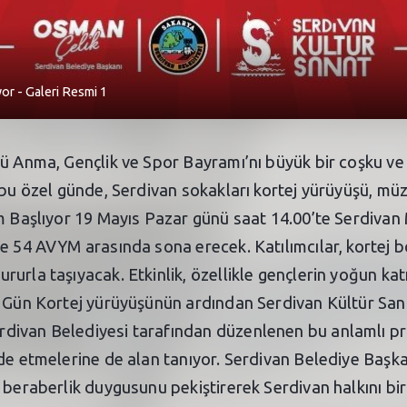
or - Galeri Resmi 1
’ü Anma, Gençlik ve Spor Bayramı’nı büyük bir coşku ve
bu özel günde, Serdivan sokakları kortej yürüyüşü, müzik
am Başlıyor 19 Mayıs Pazar günü saat 14.00’te Serdiva
de 54 AVYM arasında sona erecek. Katılımcılar, kortej
urla taşıyacak. Etkinlik, özellikle gençlerin yoğun katı
 Gün Kortej yürüyüşünün ardından Serdivan Kültür Sanat’
divan Belediyesi tarafından düzenlenen bu anlamlı pr
ade etmelerine de alan tanıyor. Serdivan Belediye Baş
 beraberlik duygusunu pekiştirerek Serdivan halkını bir 