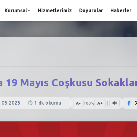
Kurumsal
Hizmetlerimiz
Duyurular
Haberler
a 19 Mayıs Coşkusu Sokaklar
.05.2025
⏱️
1
dk okuma
A-
100
%
A+
🔊