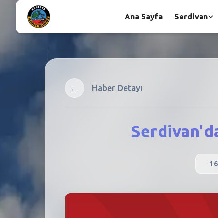
Ana Sayfa
Serdivan
←
Haber Detayı
Serdivan'd
16