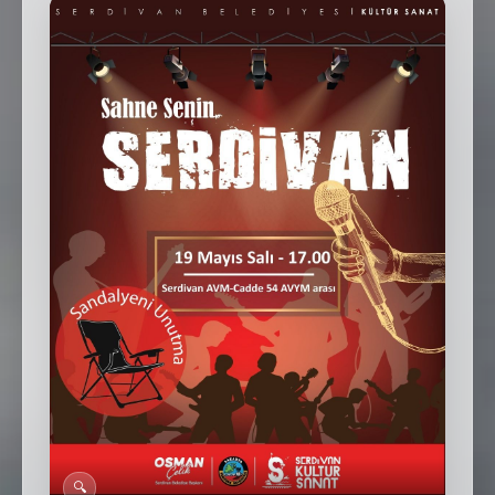
SEBİK
E
NÖBETÇI ECZANELER
SABSIS - AFET
TRAFIKPARK
KÜREK
PARKLAR
PAZAR YERLERI
ATIK YÖNETIM
PLANETARYUM
🔍