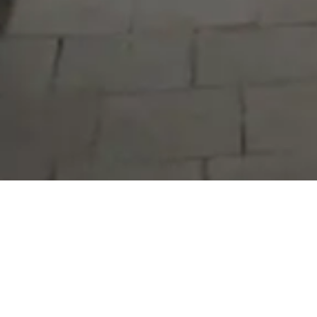
Serdivan Belediyesi
Arabacıalanı Mah. No: 328, Serdivan /
Sakarya