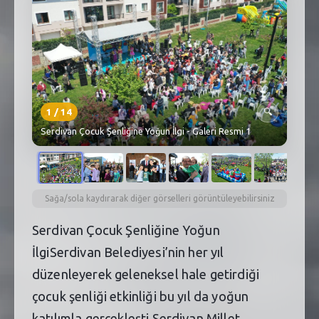
SEBİK
E
NÖBETÇI ECZANELER
SABSIS - AFET
TRAFIKPARK
1
/
14
🔍
Serdivan Çocuk Şenliğine Yoğun İlgi - Galeri Resmi 1
KÜREK
PARKLAR
PAZAR YERLERI
Sağa/sola kaydırarak diğer görselleri görüntüleyebilirsiniz
Serdivan Çocuk Şenliğine Yoğun
ATIK YÖNETIM
İlgiSerdivan Belediyesi’nin her yıl
PLANETARYUM
düzenleyerek geleneksel hale getirdiği
çocuk şenliği etkinliği bu yıl da yoğun
katılımla gerçekleşti.Serdivan Millet