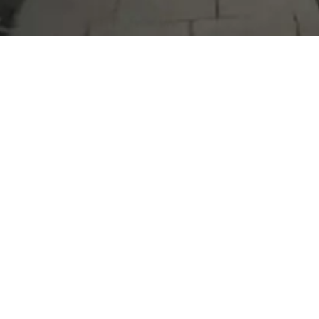
Serdivan Belediyesi
Arabacıalanı Mah. No: 328, Serdivan /
Sakarya
Tel:
444 54 50
E-posta:
info@serdivan.bel.tr
Hizmetlerimizi daha kolay kullanmak için mobil
uygulamalarımızı indirin.