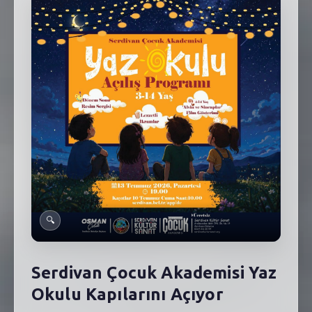
SEBİK
E
NÖBETÇI ECZANELER
SABSIS - AFET
TRAFIKPARK
KÜREK
PARKLAR
PAZAR YERLERI
🔍
ATIK YÖNETIM
PLANETARYUM
Serdivan Çocuk Akademisi Yaz
Okulu Kapılarını Açıyor