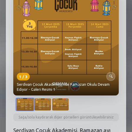
SEBİK
E
NÖBETÇI ECZANELER
SABSIS - AFET
TRAFIKPARK
KÜREK
PARKLAR
1
/
3
🔍
PAZAR YERLERI
Serdivan Çocuk Akademisi’nde Ramazan Okulu Devam
Ediyor - Galeri Resmi 1
ATIK YÖNETIM
PLANETARYUM
Sağa/sola kaydırarak diğer görselleri görüntüleyebilirsiniz
Serdivan Çocuk Akademisi, Ramazan ayı