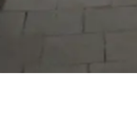
Serdivan Belediyesi
Arabacıalanı Mah. No: 328, Serdivan /
Sakarya
Tel:
444 54 50