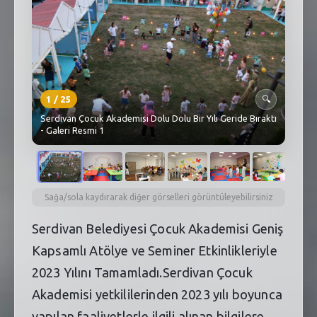
SEBİK
E
NÖBETÇI ECZANELER
SABSIS - AFET
1
/
25
🔍
TRAFIKPARK
Serdivan Çocuk Akademisi Dolu Dolu Bir Yılı Geride Bıraktı
- Galeri Resmi 1
KÜREK
PARKLAR
PAZAR YERLERI
Sağa/sola kaydırarak diğer görselleri görüntüleyebilirsiniz
Serdivan Belediyesi Çocuk Akademisi Geniş
ATIK YÖNETIM
Kapsamlı Atölye ve Seminer Etkinlikleriyle
PLANETARYUM
2023 Yılını Tamamladı.Serdivan Çocuk
Akademisi yetkililerinden 2023 yılı boyunca
yapılan faaliyetlerle ilgili alınan bilgilere