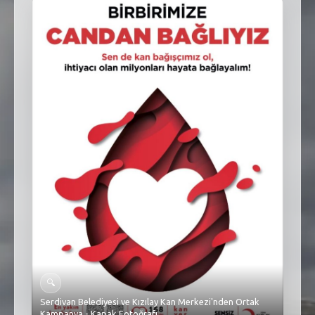
SEBİK
E
NÖBETÇI ECZANELER
SABSIS - AFET
TRAFIKPARK
KÜREK
PARKLAR
PAZAR YERLERI
ATIK YÖNETIM
PLANETARYUM
🔍
Serdivan Belediyesi ve Kızılay Kan Merkezi'nden Ortak
Kampanya - Kapak Fotoğrafı