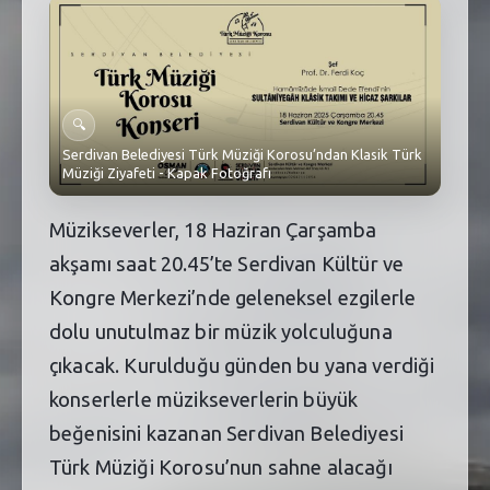
SEBİK
E
NÖBETÇI ECZANELER
SABSIS - AFET
🔍
Serdivan Belediyesi Türk Müziği Korosu’ndan Klasik Türk
TRAFIKPARK
Müziği Ziyafeti - Kapak Fotoğrafı
KÜREK
Müzikseverler, 18 Haziran Çarşamba
PARKLAR
akşamı saat 20.45’te Serdivan Kültür ve
Kongre Merkezi’nde geleneksel ezgilerle
PAZAR YERLERI
dolu unutulmaz bir müzik yolculuğuna
ATIK YÖNETIM
çıkacak. Kurulduğu günden bu yana verdiği
konserlerle müzikseverlerin büyük
PLANETARYUM
beğenisini kazanan Serdivan Belediyesi
Türk Müziği Korosu’nun sahne alacağı