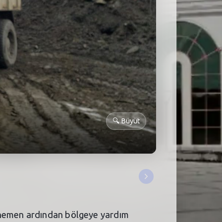
🔍
Büyüt
n hemen ardından bölgeye yardım