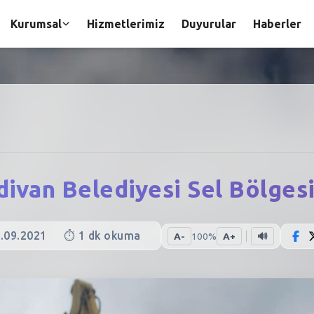
Kurumsal
Hizmetlerimiz
Duyurular
Haberler
divan Belediyesi Sel Bölges
.09.2021
⏱️
1
dk okuma
A-
100
%
A+
🔊