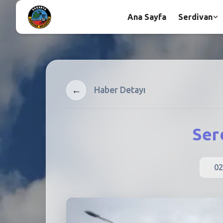
Ana Sayfa
Serdivan
←
Haber Detayı
Ser
02