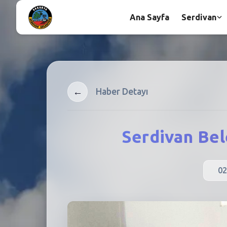
Ana Sayfa
Serdivan
←
Haber Detayı
Serdivan Bel
02