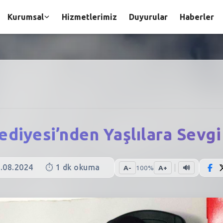
Kurumsal
Hizmetlerimiz
Duyurular
Haberler
ediyesi’nden Yaşlılara Sevgi
.08.2024
⏱️
1
dk okuma
A-
100
%
A+
🔊