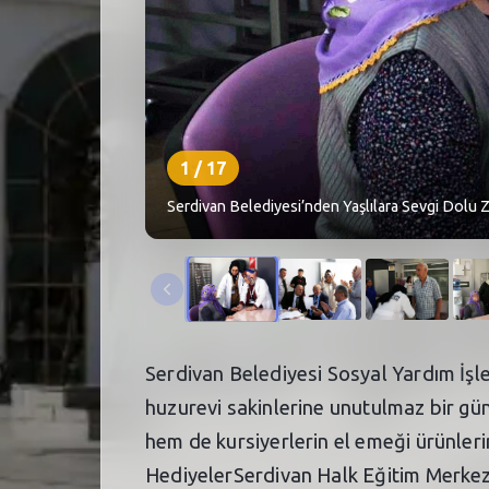
1
/
17
Serdivan Belediyesi’nden Yaşlılara Sevgi Dolu Z
Serdivan Belediyesi Sosyal Yardım İşle
huzurevi sakinlerine unutulmaz bir gün
hem de kursiyerlerin el emeği ürünle
HediyelerSerdivan Halk Eğitim Merkezi k