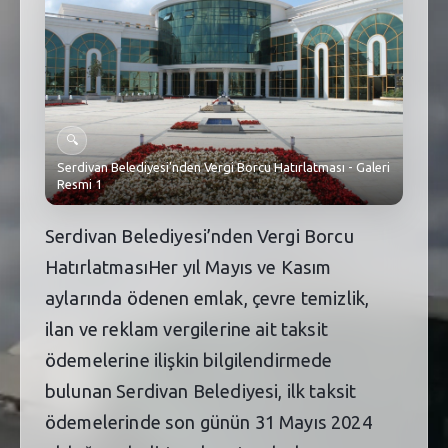
SEBİK
E
NÖBETÇI ECZANELER
SABSIS - AFET
🔍
TRAFIKPARK
Serdivan Belediyesi’nden Vergi Borcu Hatırlatması - Galeri
Resmi 1
KÜREK
Serdivan Belediyesi’nden Vergi Borcu
PARKLAR
HatırlatmasıHer yıl Mayıs ve Kasım
PAZAR YERLERI
aylarında ödenen emlak, çevre temizlik,
ATIK YÖNETIM
ilan ve reklam vergilerine ait taksit
ödemelerine ilişkin bilgilendirmede
PLANETARYUM
bulunan Serdivan Belediyesi, ilk taksit
ödemelerinde son günün 31 Mayıs 2024