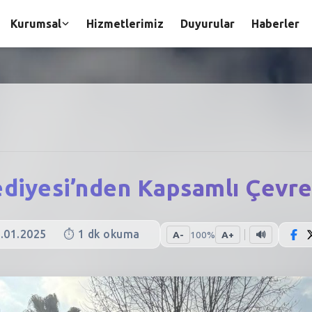
Kurumsal
Hizmetlerimiz
Duyurular
Haberler
ediyesi’nden Kapsamlı Çevr
.01.2025
⏱️
1
dk okuma
A-
100
%
A+
🔊