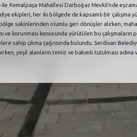
 ile Kemalpaşa Mahallesi Darboğaz Mevkii’nde eşzaman
diye ekipleri, her iki bölgede de kapsamlı bir çalışma y
r, bölge sakinlerinden olumlu geri dönüşler alırken, ma
akımı ve korunması konusunda yürütülen bu çalışmaların 
lere sahip çıkma çağrısında bulundu. Serdivan Belediyesi
ırken, yeşil alanların temiz ve bakımlı tutulması adına