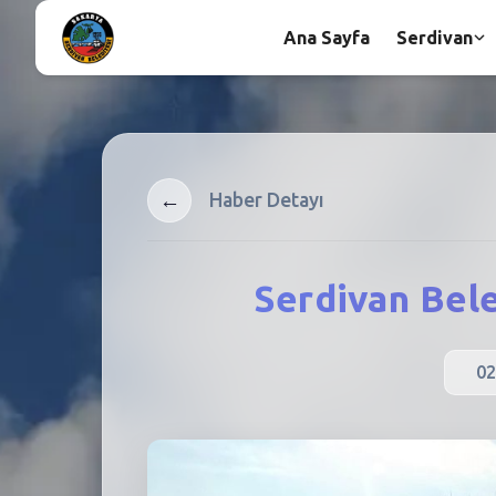
Ana Sayfa
Serdivan
←
Haber Detayı
Serdivan Bel
02