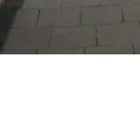
Serdivan Belediyesi
Arabacıalanı Mah. No: 328, Serdivan /
Sakarya
Tel:
444 54 50
E-posta:
info@serdivan.bel.tr