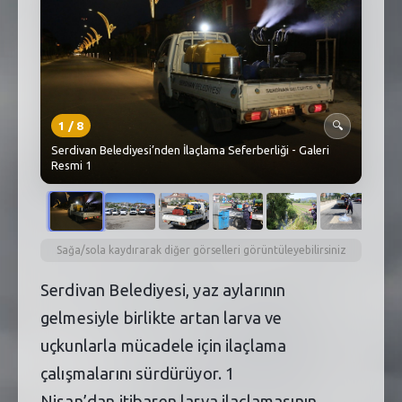
SEBİK
E
NÖBETÇI ECZANELER
SABSIS - AFET
1
/
8
🔍
TRAFIKPARK
Serdivan Belediyesi’nden İlaçlama Seferberliği - Galeri
Resmi 1
KÜREK
PARKLAR
PAZAR YERLERI
Sağa/sola kaydırarak diğer görselleri görüntüleyebilirsiniz
Serdivan Belediyesi, yaz aylarının
ATIK YÖNETIM
gelmesiyle birlikte artan larva ve
PLANETARYUM
uçkunlarla mücadele için ilaçlama
çalışmalarını sürdürüyor. 1
Nisan’dan itibaren larva ilaçlamasının