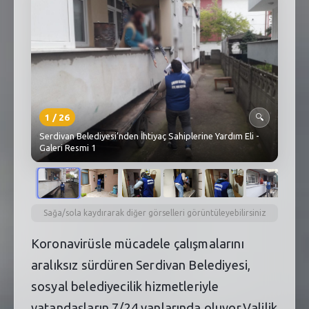
SEBİK
E
NÖBETÇI ECZANELER
SABSIS - AFET
TRAFIKPARK
1
/
26
🔍
KÜREK
Serdivan Belediyesi’nden İhtiyaç Sahiplerine Yardım Eli -
Galeri Resmi 1
PARKLAR
PAZAR YERLERI
Sağa/sola kaydırarak diğer görselleri görüntüleyebilirsiniz
ATIK YÖNETIM
Koronavirüsle mücadele çalışmalarını
PLANETARYUM
aralıksız sürdüren Serdivan Belediyesi,
sosyal belediyecilik hizmetleriyle
vatandaşların 7/24 yanlarında oluyor.Valilik