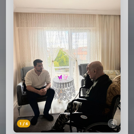
SEBİK
E
NÖBETÇI ECZANELER
SABSIS - AFET
TRAFIKPARK
KÜREK
PARKLAR
PAZAR YERLERI
ATIK YÖNETIM
PLANETARYUM
1
/
6
🔍