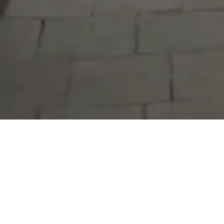
Serdivan Belediyesi
Arabacıalanı Mah. No: 328, Serdivan /
Sakarya
Tel:
444 54 50