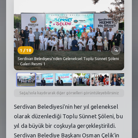
SEBİK
E
NÖBETÇI ECZANELER
SABSIS - AFET
TRAFIKPARK
1
/
18
🔍
Serdivan Belediyesi’nden Geleneksel Toplu Sünnet Şöleni
KÜREK
- Galeri Resmi 1
PARKLAR
PAZAR YERLERI
Sağa/sola kaydırarak diğer görselleri görüntüleyebilirsiniz
ATIK YÖNETIM
Serdivan Belediyesi’nin her yıl geleneksel
PLANETARYUM
olarak düzenlediği Toplu Sünnet Şöleni, bu
yıl da büyük bir coşkuyla gerçekleştirildi.
Serdivan Belediye Başkanı Osman Çelik’in