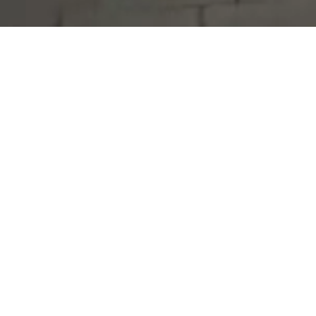
Serdivan Belediyesi
Arabacıalanı Mah. No: 328, Serdivan /
Sakarya
Tel:
444 54 50
E-posta:
info@serdivan.bel.tr
Hizmetlerimizi daha kolay kullanmak için mobil
uygulamalarımızı indirin.