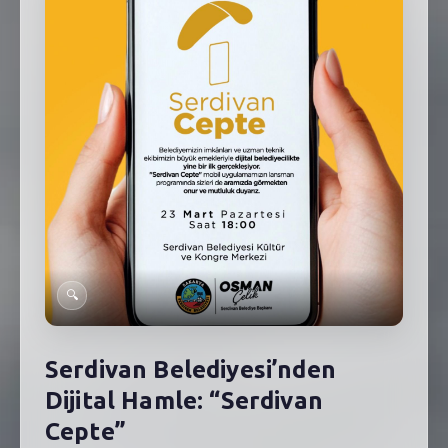
SEBİK
E
NÖBETÇI ECZANELER
SABSIS - AFET
TRAFIKPARK
KÜREK
PARKLAR
PAZAR YERLERI
🔍
ATIK YÖNETIM
Serdivan Belediyesi’nden
PLANETARYUM
Dijital Hamle: “Serdivan
Cepte”