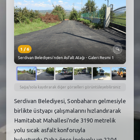
SEBİK
E
NÖBETÇI ECZANELER
SABSIS - AFET
TRAFIKPARK
1
/
6
🔍
Serdivan Belediyesi'nden Asfalt Atağı - Galeri Resmi 1
KÜREK
PARKLAR
PAZAR YERLERI
Sağa/sola kaydırarak diğer görselleri görüntüleyebilirsiniz
Serdivan Belediyesi, Sonbaharın gelmesiyle
ATIK YÖNETIM
birlikte üstyapı çalışmalarını hızlandırarak
PLANETARYUM
Hamitabat Mahallesi'nde 3190 metrelik
yolu sıcak asfalt konforuyla
buluşturdu.Daha önce İpekyolu ve 2204