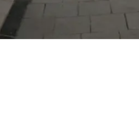
Serdivan Belediyesi
Arabacıalanı Mah. No: 328, Serdivan /
Sakarya
Tel:
444 54 50
E-posta:
info@serdivan.bel.tr
Hizmetlerimizi daha kolay kullanmak için mobil
uygulamalarımızı indirin.