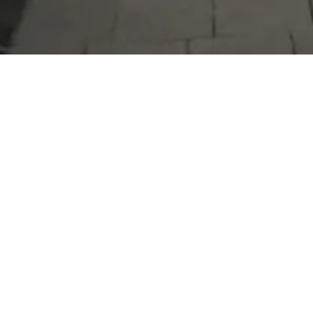
Serdivan Belediyesi
Arabacıalanı Mah. No: 328, Serdivan /
Sakarya
Tel:
444 54 50
E-posta:
info@serdivan.bel.tr
Hizmetlerimizi daha kolay kullanmak için mobil
uygulamalarımızı indirin.