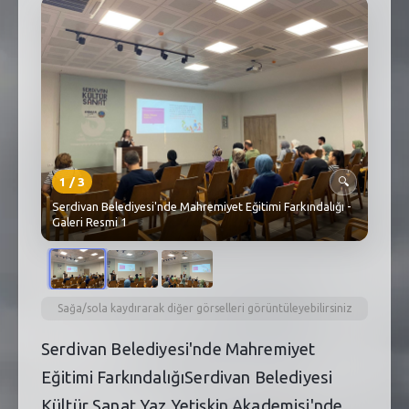
SEBİK
E
NÖBETÇI ECZANELER
SABSIS - AFET
TRAFIKPARK
KÜREK
1
/
3
🔍
Serdivan Belediyesi'nde Mahremiyet Eğitimi Farkındalığı -
PARKLAR
Galeri Resmi 1
PAZAR YERLERI
ATIK YÖNETIM
Sağa/sola kaydırarak diğer görselleri görüntüleyebilirsiniz
PLANETARYUM
Serdivan Belediyesi'nde Mahremiyet
Eğitimi FarkındalığıSerdivan Belediyesi
Kültür Sanat Yaz Yetişkin Akademisi'nde