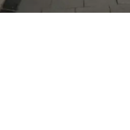
Serdivan Belediyesi
Arabacıalanı Mah. No: 328, Serdivan /
Sakarya
Tel:
444 54 50
E-posta:
info@serdivan.bel.tr
Hizmetlerimizi daha kolay kullanmak için mobil
uygulamalarımızı indirin.