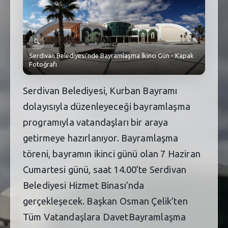
SEBİK
E
NÖBETÇI ECZANELER
🔍
SABSIS - AFET
Serdivan Belediyesi'nde Bayramlaşma İkinci Gün - Kapak
Fotoğrafı
TRAFIKPARK
Serdivan Belediyesi, Kurban Bayramı
KÜREK
dolayısıyla düzenleyeceği bayramlaşma
PARKLAR
programıyla vatandaşları bir araya
getirmeye hazırlanıyor. Bayramlaşma
PAZAR YERLERI
töreni, bayramın ikinci günü olan 7 Haziran
ATIK YÖNETIM
Cumartesi günü, saat 14.00’te Serdivan
Belediyesi Hizmet Binası’nda
PLANETARYUM
gerçekleşecek. Başkan Osman Çelik’ten
Tüm Vatandaşlara DavetBayramlaşma