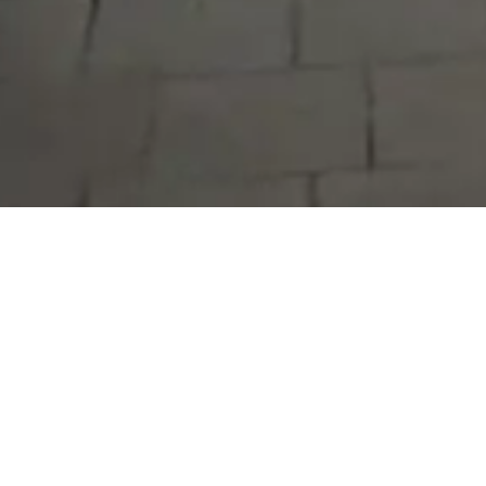
Serdivan Belediyesi
Arabacıalanı Mah. No: 328, Serdivan /
Sakarya
Tel:
444 54 50
E-posta:
info@serdivan.bel.tr