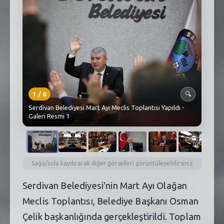
SEBİK
E
NÖBETÇI ECZANELER
SABSIS - AFET
TRAFIKPARK
1
/
6
🔍
KÜREK
Serdivan Belediyesi Mart Ayı Meclis Toplantısı Yapıldı -
Galeri Resmi 1
PARKLAR
PAZAR YERLERI
ATIK YÖNETIM
Sağa/sola kaydırarak diğer görselleri görüntüleyebilirsiniz
PLANETARYUM
Serdivan Belediyesi'nin Mart Ayı Olağan
Meclis Toplantısı, Belediye Başkanı Osman
Çelik başkanlığında gerçekleştirildi. Toplam