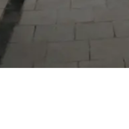
Serdivan Belediyesi
Arabacıalanı Mah. No: 328, Serdivan /
Sakarya
Tel:
444 54 50