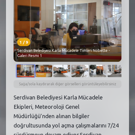
SEBİK
E
NÖBETÇI ECZANELER
SABSIS - AFET
1
/
9
🔍
TRAFIKPARK
Serdivan Belediyesi Karla Mücadele Timleri Nöbette -
Galeri Resmi 1
KÜREK
PARKLAR
PAZAR YERLERI
Sağa/sola kaydırarak diğer görselleri görüntüleyebilirsiniz
Serdivan Belediyesi Karla Mücadele
ATIK YÖNETIM
Ekipleri, Meteoroloji Genel
PLANETARYUM
Müdürlüğü’nden alınan bilgiler
doğrultusunda yol açma çalışmalarını 7/24
sürdürmeye devam ediyor.Serdivan