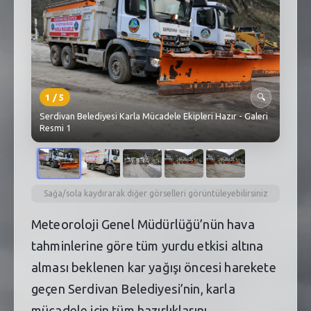
SEBİK
E
NÖBETÇI ECZANELER
SABSIS - AFET
1
/
5
🔍
TRAFIKPARK
Serdivan Belediyesi Karla Mücadele Ekipleri Hazır - Galeri
Resmi 1
KÜREK
PARKLAR
PAZAR YERLERI
Sağa/sola kaydırarak diğer görselleri görüntüleyebilirsiniz
Meteoroloji Genel Müdürlüğü’nün hava
ATIK YÖNETIM
tahminlerine göre tüm yurdu etkisi altına
PLANETARYUM
alması beklenen kar yağışı öncesi harekete
geçen Serdivan Belediyesi’nin, karla
mücadele için tüm hazırlıklarını