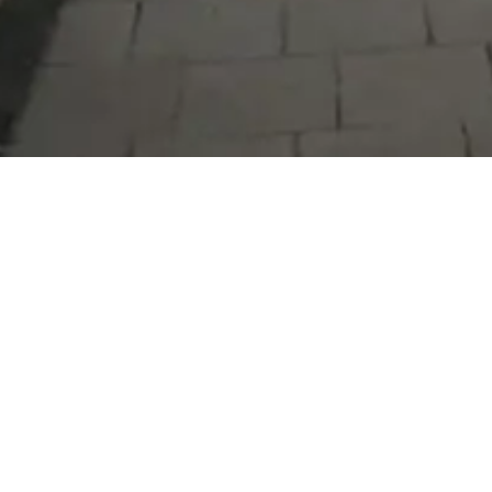
Serdivan Belediyesi
Arabacıalanı Mah. No: 328, Serdivan /
Sakarya
Tel:
444 54 50
E-posta:
info@serdivan.bel.tr
Hizmetlerimizi daha kolay kullanmak için mobil