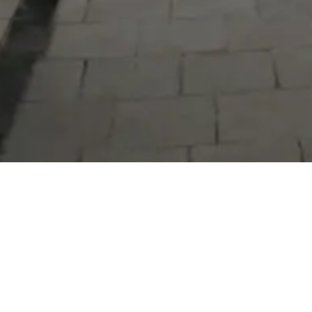
Serdivan Belediyesi
Arabacıalanı Mah. No: 328, Serdivan /
Sakarya
Tel:
444 54 50