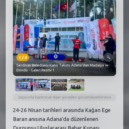
SEBİK
E
NÖBETÇI ECZANELER
SABSIS - AFET
TRAFIKPARK
KÜREK
1
/
4
🔍
Serdivan Belediyesi Kano Takımı Adana'dan Madalya ile
PARKLAR
Döndü - Galeri Resmi 1
PAZAR YERLERI
ATIK YÖNETIM
Sağa/sola kaydırarak diğer görselleri görüntüleyebilirsiniz
PLANETARYUM
24-26 Nisan tarihleri arasında Kağan Ege
Baran anısına Adana’da düzenlenen
Durgunsu Uluslararası Bahar Kupası