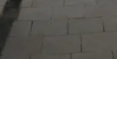
Serdivan Belediyesi
Arabacıalanı Mah. No: 328, Serdivan /
Sakarya
Tel:
444 54 50