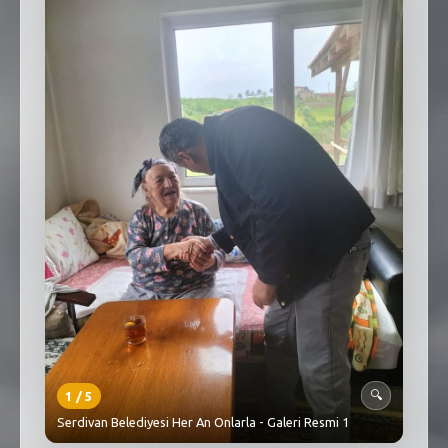
SEBİK
E
NÖBETÇI ECZANELER
SABSIS - AFET
TRAFIKPARK
KÜREK
PARKLAR
PAZAR YERLERI
ATIK YÖNETIM
PLANETARYUM
1
/
5
🔍
Serdivan Belediyesi Her An Onlarla - Galeri Resmi 1