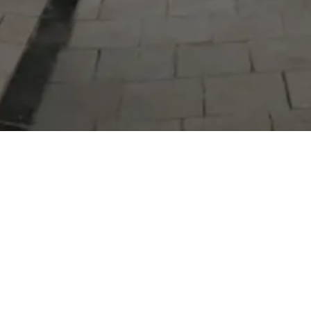
Serdivan Belediyesi
Arabacıalanı Mah. No: 328, Serdivan /
Sakarya
Tel:
444 54 50
E-posta:
info@serdivan.bel.tr