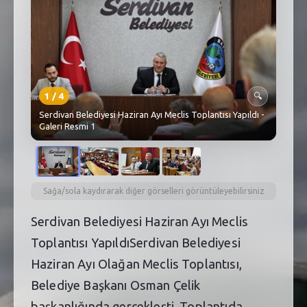
SEBİK
E
NÖBETÇI ECZANELER
SABSIS - AFET
1
/
4
🔍
TRAFIKPARK
Serdivan Belediyesi Haziran Ayı Meclis Toplantısı Yapıldı -
Galeri Resmi 1
KÜREK
PARKLAR
PAZAR YERLERI
Sağa/sola kaydırarak diğer görselleri görüntüleyebilirsiniz
Serdivan Belediyesi Haziran Ayı Meclis
ATIK YÖNETIM
Toplantısı YapıldıSerdivan Belediyesi
PLANETARYUM
Haziran Ayı Olağan Meclis Toplantısı,
Belediye Başkanı Osman Çelik
başkanlığında gerçekleşti. Toplantıda,